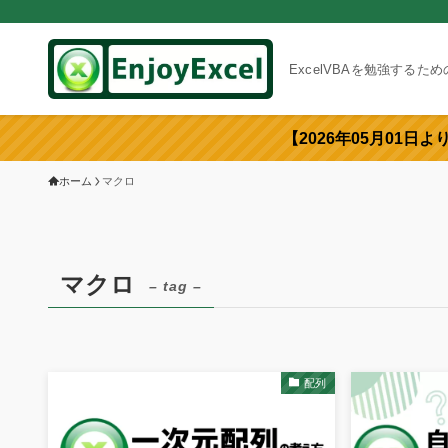
ExcelVBAを勉強するた
【2026年05月01日
ホーム
マクロ
マクロ
– tag –
配列