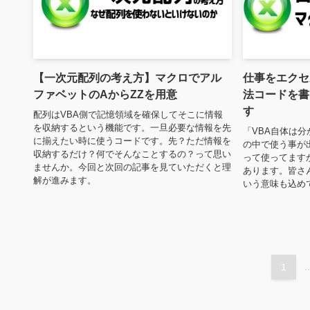
【一次元配列の考え方】マクロでアル
仕事をエクセ
ファベットのAからZZを用意
法コードを書
す
配列はVBA側で記憶領域を確保してそこに情報
を収納するという機能です。一旦必要な情報を先
「VBA自体は
に揃えたい時に使うコードです。先？ただ情報を
の中で使う事が
収納するだけ？何でそんなことするの？って思い
って使ってます
ませんか。今回と次回の記事を見ていただくと理
あります。皆さ
解が進みます。
いう意味も込め
1
..