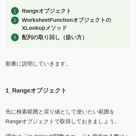
Rangeオブジェクト
WorksheetFunctionオブジェクトの
XLookupメソッド
配列の取り回し（扱い方）
順番に説明していきます。
1_
Rangeオブジェクト
先に検索範囲と戻り値として使いたい範囲を
Rangeオブジェクトで取得しておきましょう。