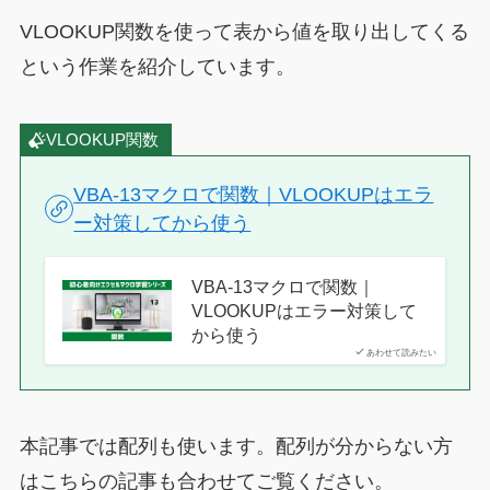
VLOOKUP関数を使って表から値を取り出してくる
という作業を紹介しています。
VLOOKUP関数
VBA-13マクロで関数｜VLOOKUPはエラ
ー対策してから使う
VBA-13マクロで関数｜
VLOOKUPはエラー対策して
から使う
あわせて読みたい
本記事では配列も使います。配列が分からない方
はこちらの記事も合わせてご覧ください。