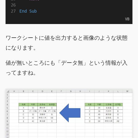
End Sub
VB
ワークシートに値を出力すると画像のような状態
になります。
値が無いところにも「データ無」という情報が入
ってますね。