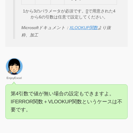
1から3のパラメータが必須です。[]で用意された4
から6の引数は任意で設定してください。
Microsoftドキュメント：
XLOOKUP関数
より抜
粋、加工
EnjoyExcel
第4引数で値が無い場合の設定もできますよ。
IFERROR関数＋VLOOKUP関数というケースは不
要です。