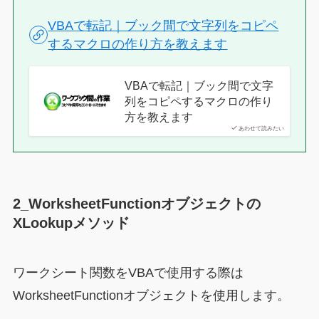
VBAで転記｜ブック間で文字列をコピペ
するマクロの作り方を教えます
VBAで転記｜ブック間で文字
列をコピペするマクロの作り
方を教えます
あわせて読みたい
2_
WorksheetFunctionオブジェクトの
XLookupメソッド
ワークシート関数をVBAで使用する際は
WorksheetFunctionオブジェクトを使用します。