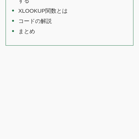
する
XLOOKUP関数とは
コードの解説
まとめ