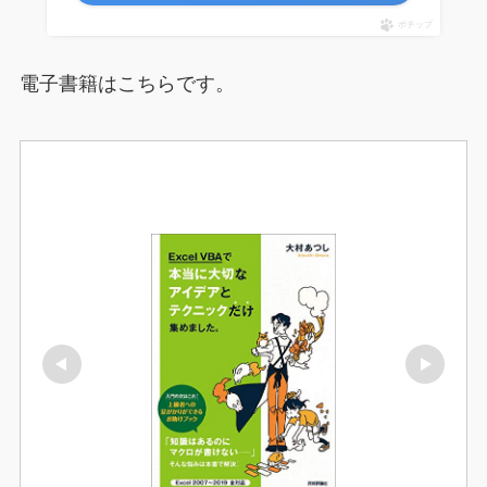
ポチップ
電子書籍はこちらです。