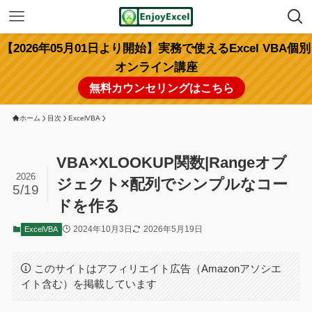
【2026年05月01日より開始】実務で使えるExcel VBA個別
オンライン講座
無料カウンセリングはこちら
ホーム
目次
ExcelVBA
VBA×XLOOKUP関数|Rangeオブ
2026
ジェクト×配列でシンプルなコー
5/19
ドを作る
2024年10月3日
2026年5月19日
ExcelVBA
このサイトはアフィリエイト広告（Amazonアソシエ
イト含む）を掲載しています