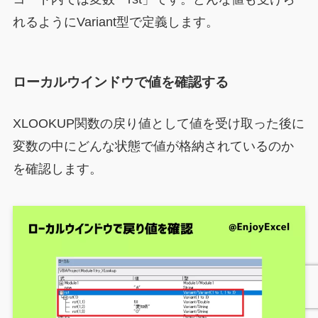
れるようにVariant型で定義します。
ローカルウインドウで値を確認する
XLOOKUP関数の戻り値として値を受け取った後に
変数の中にどんな状態で値が格納されているのか
を確認します。