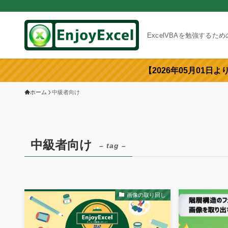
ExcelVBAを勉強するた
【2026年05月01日
ホーム
中級者向け
中級者向け
– tag –
画像の取り回し