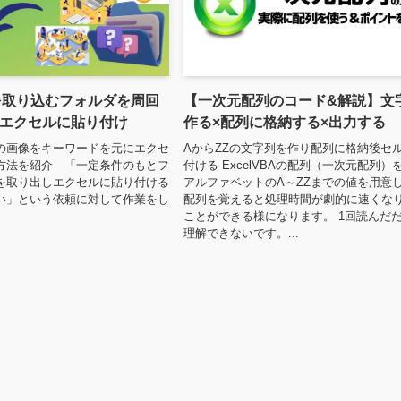
を取り込むフォルダを周回
【一次元配列のコード&解説】文
エクセルに貼り付け
作る×配列に格納する×出力する
の画像をキーワードを元にエクセ
AからZZの文字列を作り配列に格納後セ
方法を紹介 「一定条件のもとフ
付ける ExcelVBAの配列（一次元配列）
を取り出しエクセルに貼り付ける
アルファベットのA～ZZまでの値を用意
い」という依頼に対して作業をし
配列を覚えると処理時間が劇的に速くな
ことができる様になります。 1回読んだ
理解できないです。...