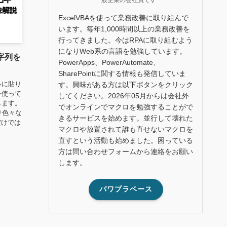
ExcelVBAを使って業務改善に取り組んで
います。毎年1,000時間以上の業務改善を
行ってきました。今はRPAに取り組むよう
になりWeb系の言語を勉強しています。
字列を
PowerApps、PowerAutomate、
SharePointに関する情報も発信していま
ルに貼り
す。興味がある方は以下ボタンをクリック
を使って
してください。2026年05月からは会社外
します。
でオンラインでマクロを勉強することがで
り色々な
きるサービスを始めます。並行して壊れた
だけでは
マクロや放置されて誰も直せないマクロを
直すという活動も始めました。困っている
方は問い合わせフォームから連絡をお願い
します。
パワプラベース