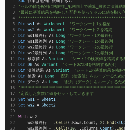
Sub 
作業は配列に依頼する()
'セルの値を配列に格納後_配列同士で演算_最後に演算結果
'最後に演算結果を格納した配列を使ってセルに値を貼り付
'***********************************************
Dim
 ws1 
As 
Worksheet
'ワークシート1を格納
Dim
 ws2 
As 
Worksheet
'ワークシート２を格納
Dim 
ws1最終行 As 
Long
'ワークシート1の最終行
Dim 
ws1最終列 As 
Long
'ワークシート1の最終列
Dim 
ws2最終行 As 
Long
'ワークシート2の最終行
Dim 
ws2最終列 As 
Long
'ワークシート2の最終列
Dim 
検索値 As 
Variant
'シート1の検索値を格納する配
Dim
 DB 
As 
Variant
'シート2のDBを格納する配列
Dim 
演算結果 As 
Variant
'シート1の演算結果を格納す
Dim 
検索 As 
Long
'配列（検索値）をループするための
Dim 
データ As 
Long
'配列（データ）をループするため
'***********************************************
'定義した変数に値をセットしていきます
Set 
ws1
 =
 Sheet1
Set 
ws2
 =
 Sheet2
With
 ws2
    ws2最終行 = .
Cells
(.Rows.Count, 
2
).
End
(
xlUp
)
    ws2最終列 = .
Cells
(
10
, .Columns.
Count
).
End
(
x