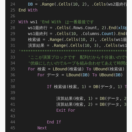
DB
 = .
Range
(.
Cells
(
10
, 
2
), .
Cells
(ws2最終行,
End
With
With
 ws1 
'End With　は一番最後です
    ws1最終行 = .
Cells
(.Rows.Count, 
2
).
End
(
xlUp
)
    ws1最終列 = .
Cells
(
10
, .Columns.
Count
).
End
(
x
    検索値 = .
Range
(.
Cells
(
10
, 
2
), .
Cells
(ws1最終
    演算結果 = .
Range
(.
Cells
(
10
, 
3
), .
Cells
(ws1
'***********************************************
'ここが演算ブロックです　配列だから十分速いのです
'伏線にしたいのでループを組み合わせてあえて時間の
For
 検索 = 
LBound
(検索値) 
To
UBound
(検索値)
For
 データ = 
LBound
(
DB
) 
To
UBound
(
DB
)
If
 検索値(検索, 
1
) = 
DB
(データ, 
1
) 
The
                演算結果(検索, 
1
) = 
DB
(データ, 
2
)
                演算結果(検索, 
2
) = 
DB
(データ, 
3
)
Exit For
End If
Next