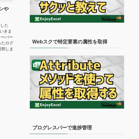
インや
ルした
ていきま
サーバー
Webスクで特定要素の属性を取得
ったログ
説明しま
プログレスバーで進捗管理