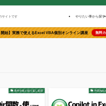
やりたい事から探す
めのサイトです
無料カ
より開始】実務で使えるExcel VBA個別オンライン講座
条件分岐と繰り返し処理
外部App