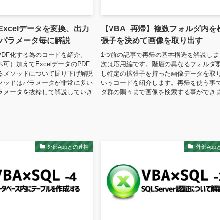
｜Excelデータを変換、出力
【VBA_再帰】複数フォルダ内を
パラメータ毎に解説
張子を決めて画像を取り出す
PDF化する為のコードを紹介。
1つ前の記事で再帰の基本構造を解説しま
可）加えてExcelデータのPDF
次は応用編です。階層の異なるフォルダ
るメソッドについて掘り下げ解説
し特定の拡張子を持った画像データを取
ソッドはパラメータが非常に多い
いうコードを紹介します。再帰を使う事
ラメータを抜粋して解説していき
ダ群の隅々まで画像を検索する事ができ
外部Appとの連携
外部App