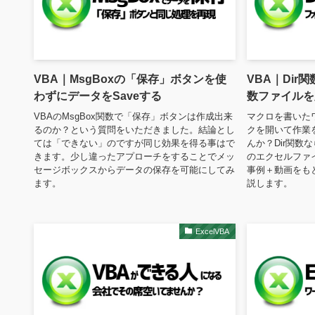
VBA｜MsgBoxの「保存」ボタンを使
VBA｜Di
わずにデータをSaveする
数ファイルを
VBAのMsgBox関数で「保存」ボタンは作成出来
マクロを書いた
るのか？という質問をいただきました。結論とし
クを開いて作業
ては「できない」のですが同じ効果を得る事はで
んか？Dir関数
きます。少し違ったアプローチをすることでメッ
のエクセルファ
セージボックスからデータの保存を可能にしてみ
事例＋動画をもと
ます。
説します。
ExcelVBA