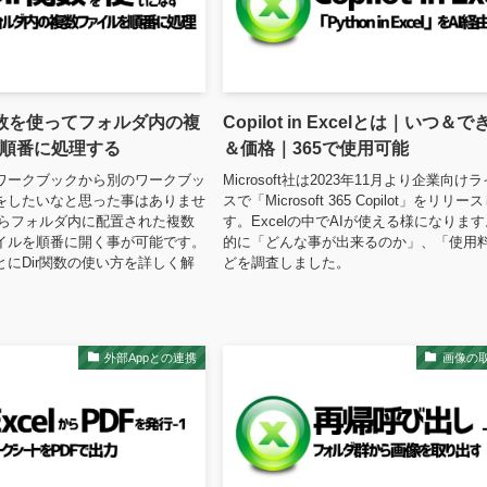
r関数を使ってフォルダ内の複
Copilot in Excelとは｜いつ＆
順番に処理する
＆価格｜365で使用可能
ワークブックから別のワークブッ
Microsoft社は2023年11月より企業向け
をしたいなと思った事はありませ
スで「Microsoft 365 Copilot」をリリー
ならフォルダ内に配置された複数
す。Excelの中でAIが使える様になりま
イルを順番に開く事が可能です。
的に「どんな事が出来るのか」、「使用
にDir関数の使い方を詳しく解
どを調査しました。
外部Appとの連携
画像の