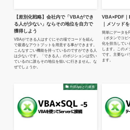
【差別化戦略】会社内で「VBAができ
VBA×PDF
る人が少ない」ならその地位を自力で
｜メソッドを
獲得しよう
簡単にデータを
（ボタンでコピペ
VBAができる人はすぐにその場でコードを組ん
化を担当してい
で最適なアウトプットを用意する事ができます。
します。このメ
こんなすごい機能を持っているのですができる人
です。主要なパ
は少ないです。「できる人」のポジションは空い
ます。
ているのに誰もその地位を狙いに行きません。な
ぜでしょうか。
外部Appとの連携