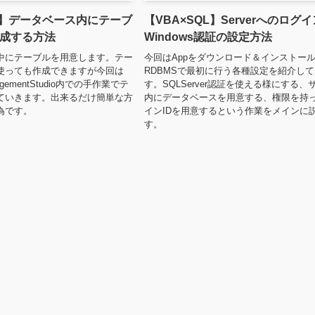
QL】データベース内にテーブ
【VBA×SQL】Serverへのログ
成する方法
Windows認証の設定方法
中にテーブルを用意します。テー
今回はAppをダウンロード＆インストー
を使っても作成できますが今回は
RDBMSで最初に行う各種設定を紹介し
negementStudio内での手作業でテ
す。SQLServer認証を使える様にする、
ていきます。出来るだけ簡単な方
内にデータベースを用意する、権限を持
為です。
インIDを用意するという作業をメインに
す。