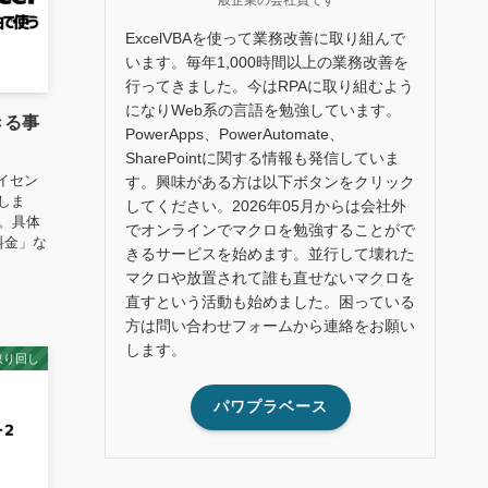
ExcelVBAを使って業務改善に取り組んで
います。毎年1,000時間以上の業務改善を
行ってきました。今はRPAに取り組むよう
になりWeb系の言語を勉強しています。
できる事
PowerApps、PowerAutomate、
SharePointに関する情報も発信していま
ライセン
す。興味がある方は以下ボタンをクリック
スしま
してください。2026年05月からは会社外
す。具体
でオンラインでマクロを勉強することがで
料金」な
きるサービスを始めます。並行して壊れた
マクロや放置されて誰も直せないマクロを
直すという活動も始めました。困っている
方は問い合わせフォームから連絡をお願い
します。
取り回し
パワプラベース