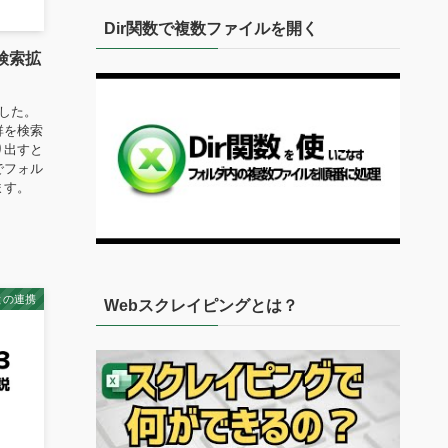
Dir関数で複数ファイルを開く
検索拡
した。
群を検索
り出すと
でフォル
ます。
との連携
Webスクレイピングとは？